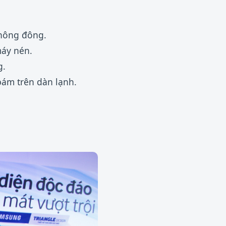
không đông.
máy nén.
g.
bám trên dàn lạnh.