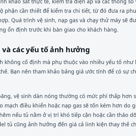
ành khảo sát thực tế, kiểm tra điện áp và các thông số
bộ phận cần thiết để kiểm tra chi tiết, từ đó đưa ra 
 hợp. Quá trình vệ sinh, nạp gas và chạy thử máy sẽ đ
ng ổn định trước khi bàn giao cho khách hàng.
a và các yếu tố ảnh hưởng
nh không cố định mà phụ thuộc vào nhiều yếu tố như 
 thế. Bạn nên tham khảo bảng giá ước tính để có sự ch
oăng, vệ sinh dàn nóng thường có mức phí thấp hơn so
o mạch điều khiển hoặc nạp gas sẽ tốn kém hơn do giá
thêm nếu tủ nằm ở vị trí khó tiếp cận hoặc cần tháo d
l tủ cũng ảnh hưởng đến giá cả linh kiện thay thế c