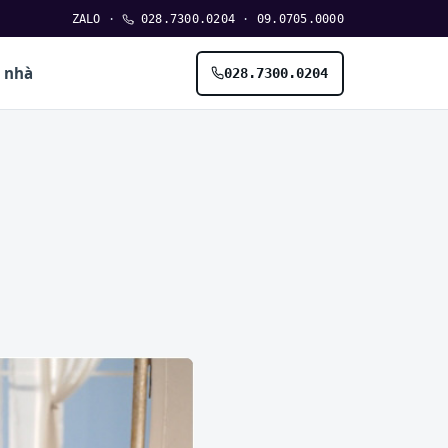
ZALO
·
028.7300.0204
·
09.0705.0000
n nhà
028.7300.0204