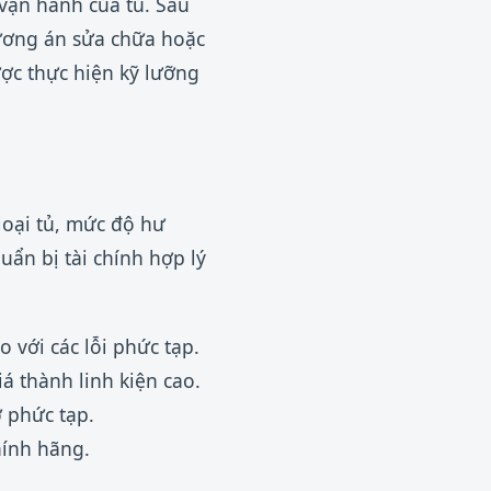
 vận hành của tủ. Sau
phương án sửa chữa hoặc
ược thực hiện kỹ lưỡng
loại tủ, mức độ hư
uẩn bị tài chính hợp lý
 với các lỗi phức tạp.
 thành linh kiện cao.
ỡ phức tạp.
hính hãng.