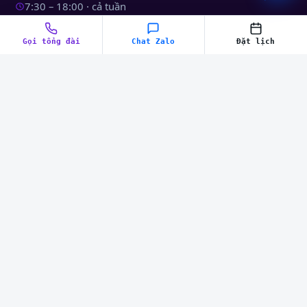
7:30 – 18:00 · cả tuần
Phục vụ khắp khu vực TP.HCM
Gọi tổng đài
Chat Zalo
Đặt lịch
DỊCH VỤ
Tư vấn sử dụng
Dịch vụ tận nhà
BÀI VIẾT MỚI
Cách sửa máy nước nóng rò rỉ nước
Cách sửa máy lạnh bị chớp đèn
3 nguyên nhân khiến máy giặt giặt quá lâu
Hướng dẫn tự sửa máy nước nóng nước không…
LIÊN HỆ
028.7300.0204