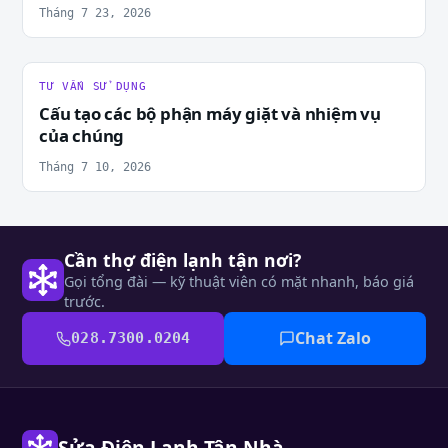
Tháng 7 23, 2026
TƯ VẤN SỬ DỤNG
Cấu tạo các bộ phận máy giặt và nhiệm vụ
của chúng
Tháng 7 10, 2026
Cần thợ điện lạnh tận nơi?
Gọi tổng đài — kỹ thuật viên có mặt nhanh, báo giá
trước.
Chat Zalo
028.7300.0204
Sửa Điện Lạnh Tận Nhà