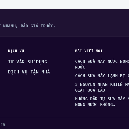
?
T NHANH, BÁO GIÁ TRƯỚC.
DỊCH VỤ
BÀI VIẾT MỚI
CÁCH SỬA MÁY NƯỚC NÓN
TƯ VẤN SỬ DỤNG
NƯỚC
DỊCH VỤ TẬN NHÀ
CÁCH SỬA MÁY LẠNH BỊ 
3 NGUYÊN NHÂN KHIẾN M
GIẶT QUÁ LÂU
HƯỚNG DẪN TỰ SỬA MÁY 
NÓNG NƯỚC KHÔNG…
YỀN.