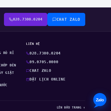
028.7300.0204
CHAT ZALO
LIÊN HỆ
G RÒ RỈ
028.7300.0204
09.0705.0000
CHỚP ĐÈN
CHAT ZALO
ÁY GIẶT
ĐẶT LỊCH ONLINE
NƯỚC
LÊN ĐẦU TRANG ↑