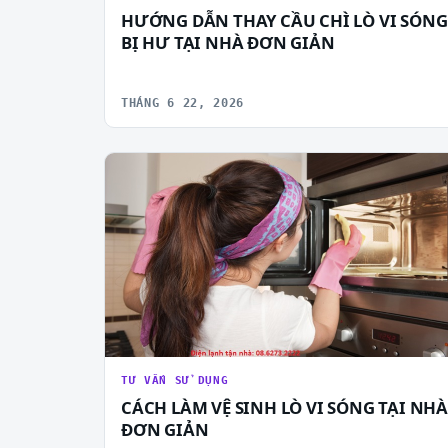
HƯỚNG DẪN THAY CẦU CHÌ LÒ VI SÓNG
BỊ HƯ TẠI NHÀ ĐƠN GIẢN
THÁNG 6 22, 2026
TƯ VẤN SỬ DỤNG
CÁCH LÀM VỆ SINH LÒ VI SÓNG TẠI NHÀ
ĐƠN GIẢN