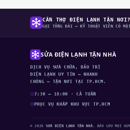
CẦN THỢ ĐIỆN LẠNH TẬN NƠI
GỌI TỔNG ĐÀI — KỸ THUẬT VIÊN CÓ MẶ
SỬA ĐIỆN LẠNH TẬN NHÀ
DỊCH VỤ SỬA CHỮA, BẢO TRÌ
ĐIỆN LẠNH UY TÍN – NHANH
CHÓNG – TẬN NƠI TẠI TP.HCM.
7:30 – 18:00 · CẢ TUẦN
PHỤC VỤ KHẮP KHU VỰC TP.HCM
© 2026
SỬA ĐIỆN LẠNH TẬN NHÀ
. BẢO LƯU MỌI QU