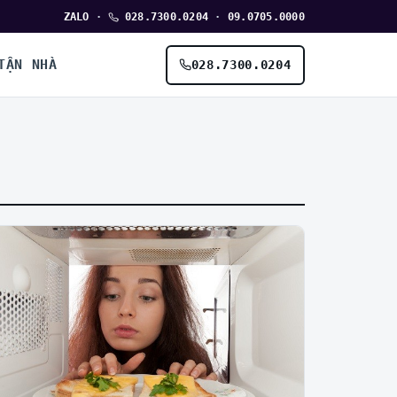
ZALO
·
028.7300.0204
·
09.0705.0000
TẬN NHÀ
028.7300.0204