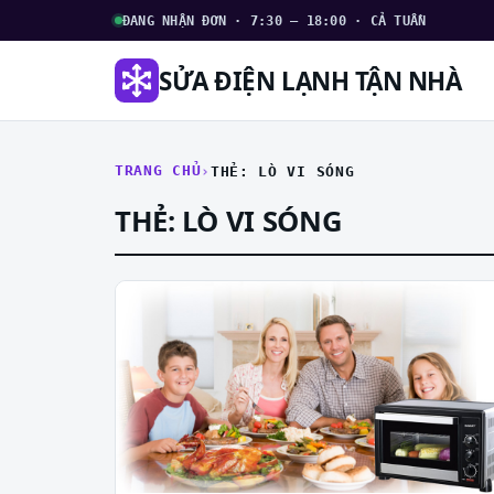
ĐANG NHẬN ĐƠN · 7:30 – 18:00 · CẢ TUẦN
SỬA ĐIỆN LẠNH TẬN NHÀ
TRANG CHỦ
THẺ: LÒ VI SÓNG
THẺ:
LÒ VI SÓNG