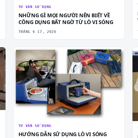
TƯ VẤN SỬ DỤNG
NHỮNG GÌ MỌI NGƯỜI NÊN BIẾT VỀ
CÔNG DỤNG BẤT NGỜ TỪ LÒ VI SÓNG
THÁNG 6 17, 2026
TƯ VẤN SỬ DỤNG
HƯỚNG DẪN SỬ DỤNG LÒ VI SÓNG