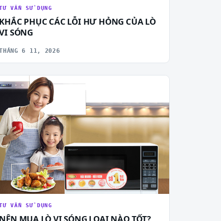
TƯ VẤN SỬ DỤNG
KHẮC PHỤC CÁC LỖI HƯ HỎNG CỦA LÒ
VI SÓNG
THÁNG 6 11, 2026
TƯ VẤN SỬ DỤNG
NÊN MUA LÒ VI SÓNG LOẠI NÀO TỐT?